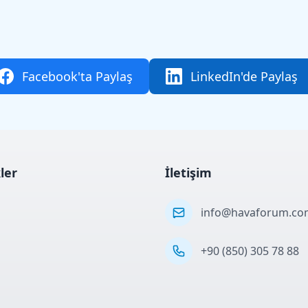
Facebook'ta Paylaş
LinkedIn'de Paylaş
kler
İletişim
info@havaforum.co
+90 (850) 305 78 88