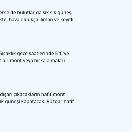
se de bulutlar da sık sık güneşi
te, hava oldukça ılıman ve keyifli
ıcaklık gece saatlerinde 5°C'ye
f bir mont veya hırka almaları
dışarı çıkacakların hafif mont
sık güneşi kapatacak. Rüzgar hafif