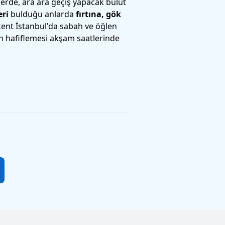
lerde, ara ara geçiş yapacak bulut
eri
bulduğu anlarda
fırtına, gök
kent İstanbul'da sabah ve öğlen
n hafiflemesi akşam saatlerinde