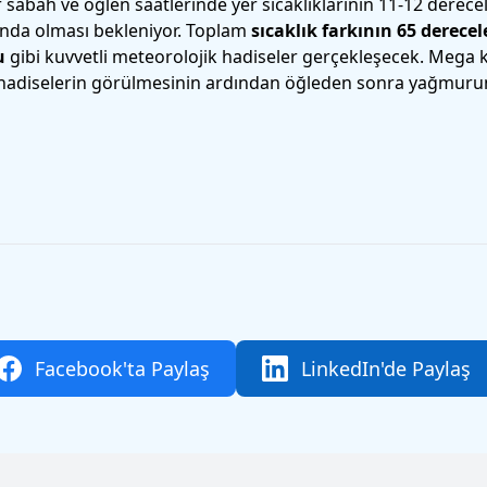
sabah ve öğlen saatlerinde yer sıcaklıklarının 11-12 derece
arında olması bekleniyor. Toplam
sıcaklık farkının 65 derecel
u
gibi kuvvetli meteorolojik hadiseler gerçekleşecek. Mega 
k hadiselerin görülmesinin ardından öğleden sonra yağmuru
Facebook'ta Paylaş
LinkedIn'de Paylaş