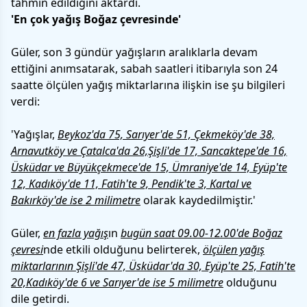
tahmin edildiğini aktardı.
'En çok yağış Boğaz çevresinde'
Güler, son 3 gündür yağışların aralıklarla devam
ettiğini anımsatarak, sabah saatleri itibarıyla son 24
saatte ölçülen yağış miktarlarına ilişkin ise şu bilgileri
verdi:
'Yağışlar,
Beykoz'da 75, Sarıyer'de 51, Çekmeköy'de 38,
Arnavutköy ve Çatalca'da 26,Şişli'de 17, Sancaktepe'de 16,
Üsküdar ve Büyükçekmece'de 15, Ümraniye'de 14, Eyüp'te
12, Kadıköy'de 11, Fatih'te 9, Pendik'te 3, Kartal ve
Bakırköy'de ise 2 milimetre
olarak kaydedilmiştir.'
Güler,
en fazla yağış
ın
bugün saat 09.00-12.00'de Boğaz
çevresi
nde etkili olduğunu belirterek,
ölçülen yağış
miktarlarının Şişli'de 47, Üsküdar'da 30, Eyüp'te 25, Fatih'te
20,Kadıköy'de 6 ve Sarıyer'de ise 5 milimetre
olduğunu
dile getirdi.